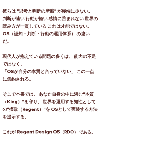
彼らは “思考と判断の摩擦” が極端に少ない。
判断が速い 行動が軽い 感情に呑まれない 世界の
読み方が一貫している これは才能ではない。
OS（認知・判断・行動の運用体系） の違い
だ。
現代人が抱えている問題の多くは、 能力の不足
ではなく、
「OSが自分の本質と合っていない」 この一点
に集約される。
そこで本書では、 あなた自身の中に潜む“本質
（King）”を守り、 世界を運用する知性として
の“摂政（Regent）”を OSとして実装する方法
を提示する。
Regent Design OS
これが
（RDO） である。